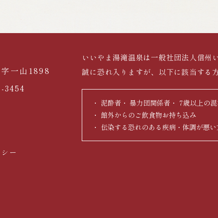
いいやま湯滝温泉は一般社団法人信州
字一山1898
誠に恐れ入りますが、以下に該当する
5-3454
泥酔者
暴力団関係者
7歳以上の混
館外からのご飲食物お持ち込み
伝染する恐れのある疾病・体調が悪い
リシー