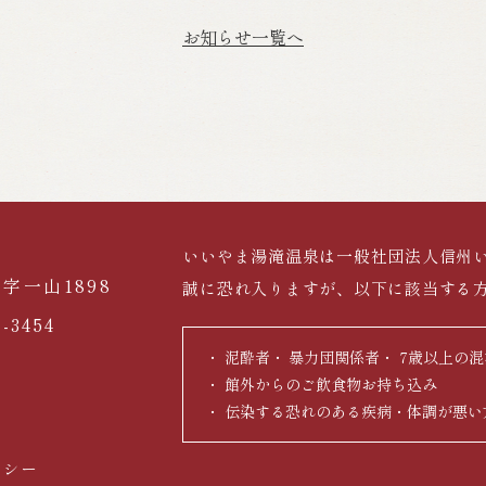
お知らせ一覧へ
いいやま湯滝温泉は一般社団法人信州
字一山1898
誠に恐れ入りますが、以下に該当する
5-3454
泥酔者
暴力団関係者
7歳以上の混
館外からのご飲食物お持ち込み
伝染する恐れのある疾病・体調が悪い
リシー