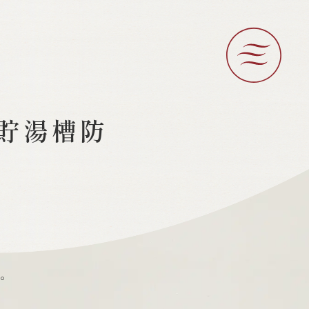
呂貯湯槽防
。