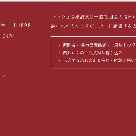
いいやま湯滝温泉は一般社団法人信州
字一山1898
誠に恐れ入りますが、以下に該当する
5-3454
泥酔者
暴力団関係者
7歳以上の混
館外からのご飲食物お持ち込み
伝染する恐れのある疾病・体調が悪い
リシー